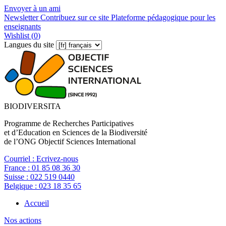
Envoyer à un ami
Newsletter
Contribuez sur ce site
Plateforme pédagogique pour les
enseignants
Wishlist (
0
)
Langues du site
BIODIVERSITA
Programme de Recherches Participatives
et d’Education en Sciences de la Biodiversité
de l’ONG Objectif Sciences International
Courriel :
Ecrivez-nous
France :
01 85 08 36 30
Suisse :
022 519 0440
Belgique :
023 18 35 65
Accueil
Nos actions