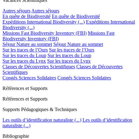
Vacances Scientifiques
Autres séjours
Autres séjours
En quête de Biodiversité
En quête de Biodiversité
Expéditions International Biodiversity (...)
Expéditions International
Biodiversity (...)
Missions Fast Biodiversity Inventory (FBI)
Missions Fast
Biodiversity Inventory (FBI)
Séjour Nature au sommet
Séjour Nature au sommet
Sur les traces de l’Ours
Sur les traces de l’Ours
Sur les traces du Loup
Sur les traces du Loup
Sur les traces du Lynx
Sur les traces du Lynx
Classes de Découvertes Scientifiques
Classes de Découvertes
Scientifiques
Congés Sciences Solidaires
Congés Sciences Solidaires
Références et Supports
Références et Supports
Supports Pédagogiques & Techniques
Les outils d’identification naturaliste (...)
Les outils d’identification
naturaliste (...)
Bibliographie