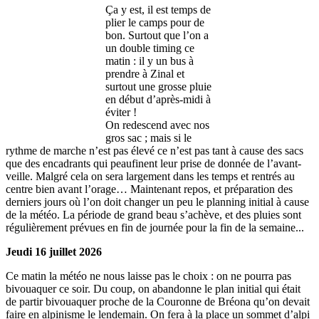
Ça y est, il est temps de
plier le camps pour de
bon. Surtout que l’on a
un double timing ce
matin : il y un bus à
prendre à Zinal et
surtout une grosse pluie
en début d’après-midi à
éviter !
On redescend avec nos
gros sac ; mais si le
rythme de marche n’est pas élevé ce n’est pas tant à cause des sacs
que des encadrants qui peaufinent leur prise de donnée de l’avant-
veille. Malgré cela on sera largement dans les temps et rentrés au
centre bien avant l’orage… Maintenant repos, et préparation des
derniers jours où l’on doit changer un peu le planning initial à cause
de la météo. La période de grand beau s’achève, et des pluies sont
régulièrement prévues en fin de journée pour la fin de la semaine...
Jeudi 16 juillet 2026
Ce matin la météo ne nous laisse pas le choix : on ne pourra pas
bivouaquer ce soir. Du coup, on abandonne le plan initial qui était
de partir bivouaquer proche de la Couronne de Bréona qu’on devait
faire en alpinisme le lendemain. On fera à la place un sommet d’alpi