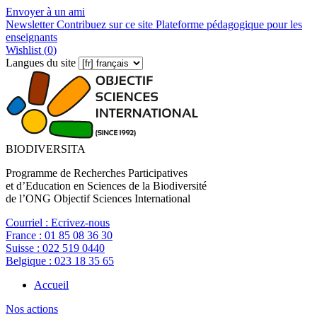
Envoyer à un ami
Newsletter
Contribuez sur ce site
Plateforme pédagogique pour les
enseignants
Wishlist (
0
)
Langues du site
BIODIVERSITA
Programme de Recherches Participatives
et d’Education en Sciences de la Biodiversité
de l’ONG Objectif Sciences International
Courriel :
Ecrivez-nous
France :
01 85 08 36 30
Suisse :
022 519 0440
Belgique :
023 18 35 65
Accueil
Nos actions