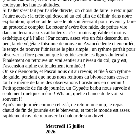
coutoyant les hautes altitudes.
Si l’aller s’est fait par l’arrête directe, on choisi de faire le retour par
l’autre accès : la crête qui descend au col afin de définir, dans notre
exploration, quel serait le tracé le plus intéressant pour revenir y faire
un protocole complet. Le retour s’avère être raide, de petites vire
dans un terrain assez caillouteux : c’est moins agréable et moins
esthétique qu’à l’aller ! Par contre, assez vite un fois descendu un
peu, la vie végétale foisonne de nouveau. Avancée lente et encordée,
le temps de trouver l’itinéraire le plus simple ; un rythme parfait pour
observer la flore pendant que le guide scrute les lignes du terrain.
Finalement on retrouve un vrai sentier au niveau du col, ça y est,
l’ascension alpine est totalement terminée !
On se désencorde, et Pascal nous dit au revoir, et file à son rythme
de guide, pendant que nous nous rentrons au bivouac sans cesser
tout de même de faire des observations floristiques en chemin !
Petit spectacle de fin de journée, un Gypaète barbu nous survole à
seulement quelques mètre ! Whaou, quelle chance de le voir si
souvent !!
Après une journée comme celle-là, de retour au camp, le repas
chaud de fin de journée est le bienvenu, et tout le monde est assez
rapidement ravi de retrouver la chaleur de son duvet…
Mercredi 15 juillet
2026