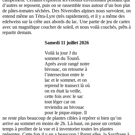
d’autres se reposent, puis on se rassemble tous autour d’un bon plat
de pâtes-tomates séchées. Des Niverolles alpines nous survolent, on
entend même un Tétra-Lyre (très rapidement), et il y a même des
edelweiss sur la crête aux abords du lac. Une partie de jeu de cartes
avec un magnifique coucher de soleil, et nous voilà couchés, prêts à
repartir demain.
Samedi 11 juillet 2026
Voilà la jour J du
sommet du Tounô.
Après avoir rangé notre
bivouac, on retourne à
l’intersection entre le
lac et le sommet, et on
reprend le transect là où
on en était la veille,
cette fois avec le sac
tout léger car on
reviendra au bivouac
pour le pique-nique. Il
ne reste plus beaucoup de plantes cibles à repérer si bien qu’on
arrive au sommet en moins de 2h. Là-haut, on passe un certain
temps à profiter de la vue et à inventorier toutes les plantes
présentes. Cette fois il y en a beaucoup ! Parmi elles, la Saxifrage à