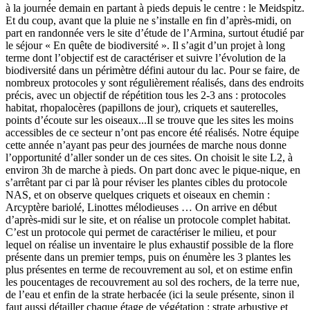
à la journée demain en partant à pieds depuis le centre : le Meidspitz.
Et du coup, avant que la pluie ne s’installe en fin d’après-midi, on
part en randonnée vers le site d’étude de l’Armina, surtout étudié par
le séjour « En quête de biodiversité ». Il s’agit d’un projet à long
terme dont l’objectif est de caractériser et suivre l’évolution de la
biodiversité dans un périmètre défini autour du lac. Pour se faire, de
nombreux protocoles y sont régulièrement réalisés, dans des endroits
précis, avec un objectif de répétition tous les 2-3 ans : protocoles
habitat, rhopalocères (papillons de jour), criquets et sauterelles,
points d’écoute sur les oiseaux...Il se trouve que les sites les moins
accessibles de ce secteur n’ont pas encore été réalisés. Notre équipe
cette année n’ayant pas peur des journées de marche nous donne
l’opportunité d’aller sonder un de ces sites. On choisit le site L2, à
environ 3h de marche à pieds. On part donc avec le pique-nique, en
s’arrêtant par ci par là pour réviser les plantes cibles du protocole
NAS, et on observe quelques criquets et oiseaux en chemin :
Arcyptère bariolé, Linottes mélodieuses … On arrive en début
d’après-midi sur le site, et on réalise un protocole complet habitat.
C’est un protocole qui permet de caractériser le milieu, et pour
lequel on réalise un inventaire le plus exhaustif possible de la flore
présente dans un premier temps, puis on énumère les 3 plantes les
plus présentes en terme de recouvrement au sol, et on estime enfin
les poucentages de recouvrement au sol des rochers, de la terre nue,
de l’eau et enfin de la strate herbacée (ici la seule présente, sinon il
faut aussi détailler chaque étage de végétation : strate arbustive et