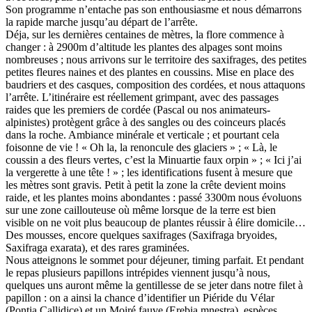
Son programme n’entache pas son enthousiasme et nous démarrons
la rapide marche jusqu’au départ de l’arrête.
Déja, sur les dernières centaines de mètres, la flore commence à
changer : à 2900m d’altitude les plantes des alpages sont moins
nombreuses ; nous arrivons sur le territoire des saxifrages, des petites
petites fleures naines et des plantes en coussins. Mise en place des
baudriers et des casques, composition des cordées, et nous attaquons
l’arrête. L’itinéraire est réellement grimpant, avec des passages
raides que les premiers de cordée (Pascal ou nos animateurs-
alpinistes) protègent grâce à des sangles ou des coinceurs placés
dans la roche. Ambiance minérale et verticale ; et pourtant cela
foisonne de vie ! « Oh la, la renoncule des glaciers » ; « Là, le
coussin a des fleurs vertes, c’est la Minuartie faux orpin » ; « Ici j’ai
la vergerette à une tête ! » ; les identifications fusent à mesure que
les mètres sont gravis. Petit à petit la zone la crête devient moins
raide, et les plantes moins abondantes : passé 3300m nous évoluons
sur une zone caillouteuse où même lorsque de la terre est bien
visible on ne voit plus beaucoup de plantes réussir à élire domicile…
Des mousses, encore quelques saxifrages (Saxifraga bryoides,
Saxifraga exarata), et des rares graminées.
Nous atteignons le sommet pour déjeuner, timing parfait. Et pendant
le repas plusieurs papillons intrépides viennent jusqu’à nous,
quelques uns auront même la gentillesse de se jeter dans notre filet à
papillon : on a ainsi la chance d’identifier un Piéride du Vélar
(Pontia Callidice) et un Moiré fauve (Erebia mnestra), espèces