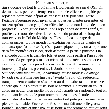
Nature au sommet, et
qui s’occupe de tout le programme Biodiversita au sein d’OSI. On
démarre sans perdre de temps en randonnée efficace et rapide pour
rejoindre notre zone départ de transect 1h30 plus tard. Toute
l’équipe s’organise pour inventorier toutes les plantes présentes, et
on sent qu’on a bien gagné en efficacité et que tout le monde a bien
progressé ! Notre guide Pascal nous rejoint peu de temps après, et
profite avec nous de suivre la réalisation du protocole le long du
transect vers le Col du Meidpass. C’est un beau partage de
connaissances, tout le monde lui explique les noms de plantes et
animaux que l’on croise. Après la pause pique-nique, on attaque une
dernière montée vers le col, d’où démarre la partie alpinisme. On
s’encorde comme la dernière fois, et nous voilà partis à l’assaut du
sommet. Ca grimpe pas mal, et même si la montée au sommet est
assez courte, ça nous prend pas mal de temps. Au sommet, on ne
trouve que 3 plantes présentes : la Joubarbe des montagnes
Sempervivum montanum
, le Saxifrage fausse mousse
Saxifraga
bryoides
et la Primevère hirsute
Primula hirsuta
. On redescend
tranquillement ensuite en s’assurant au demi-cabestan, et on trouve
encore quelques plantes juste sous le sommet. De retour au col, et
après un goûter bien mérité, nous voilà repartis en randonnée tout en
continuant le protocole pour noter maintenant les altitudes
maximales. Au final on arrive au centre tout juste pour se mettre les
pieds sous la table. Encore une fois, on aura fait une belle grosse
journée, sportive et intensive aussi pour la concentration tout du long