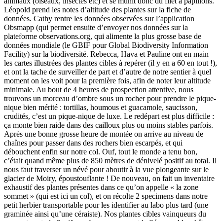
animaux (oiseaux, insectes etc) et se munit donc du filet à papillons.
Léopold prend les notes d’altitude des plantes sur la fiche de
données. Cathy rentre les données observées sur l’application
Obsmapp (qui permet ensuite d’envoyer nos données sur la
plateforme observations.org, qui alimente la plus grosse base de
données mondiale (le GBIF pour Global Biodiversity Information
Facility) sur la biodiversité. Rebecca, Hava et Pauline ont en main
les cartes illustrées des plantes cibles à repérer (il y en a 60 en tout !),
et ont la tache de surveiller de part et d’autre de notre sentier à quel
moment on les voit pour la première fois, afin de noter leur altitude
minimale. Au bout de 4 heures de prospection attentive, nous
trouvons un morceau d’ombre sous un rocher pour prendre le pique-
nique bien mérité : tortillas, houmous et guacamole, saucisson,
crudités, c’est un pique-nique de luxe. Le redépart est plus difficile :
ça monte bien raide dans des cailloux plus ou moins stables parfois.
Après une bonne grosse heure de montée on arrive au niveau de
chaînes pour passer dans des rochers bien escarpés, et qui
débouchent enfin sur notre col. Ouf, tout le monde a tenu bon,
c’était quand même plus de 850 mètres de dénivelé positif au total. Il
nous faut traverser un névé pour aboutir à la vue plongeante sur le
glacier de Moiry, époustouflante ! De nouveau, on fait un inventaire
exhaustif des plantes présentes dans ce qu’on appelle « la zone
sommet » (qui est ici un col), et on récolte 2 specimens dans notre
petit herbier transportable pour les identifier au labo plus tard (une
graminée ainsi qu’une céraiste). Nos plantes cibles vainqueurs du