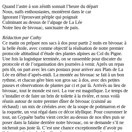
Quand l’astre à son zénith sonnait l’heure du départ
Nous, naïfs enthousiastes, montèrent dans le car
Ignorant l’éprouvant périple qui poignait
Culminant au dessus de l’alpage de La Lée
Notre lieu de bivouac, sanctuaire de paix.
Rédaction par Cathy
Ce matin on prépare nos sacs à dos pour partir 2 nuits en bivouac à
la belle étoile, avec comme objectif la réalisation de notre premier
protocole altitudinal d’étude des plantes alpines au Col du Pigne.
Une fois la logistique terminée, on se rassemble pour discuter du
protocole et de l’organisation des journées à venir. Après un repas
pris tôt, on part avec les cars postaux pour arriver aux Plats de La
Lée en début d’après-midi. La montée au bivouac se fait à un bon
rythme, et chacun gère bien son gros sac à dos, avec des petites
pauses et observations de plantes par ci et par là. Arrivés au lieu de
bivouac, tout le monde est ravi. La vue est magnifique. Le temps de
s’installer et de faire un brin de toilette à la rivière, et nous voilà
réunis autour de notre premier dîner de bivouac (cuisiné au
réchaud) : un mix de céréales avec de la soupe de potimarron et de
la roquette, un vrai régal dans ce décor idyllique. Pour couronner le
tout, un Gypaète barbu vient cercler au-dessus de nos têtes puis se
poser dans la falaise derrière notre bivouac, on se demande s’il ne
nicherait pas juste là. C’est une chance exceptionnelle d’avoir pu