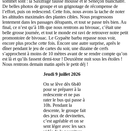
sommet sont : la Saxifrage fausse mousse et le Séneçon blanchâtre.
De belles photos de groupe et un grignotage de récompense de
l’effort, puis on redescend. Cette fois, nous avons la tache de noter
les altitudes maximales des plantes cibles. Nous progressons
lentement dans les passages dérapants, et tout se passe très bien. Au
final, ce n’est qu’à 18h que nous rentrons au bivouac, c’était une
belle grosse journée, et tout le monde est ravi de retrouver notre petit
promontoire de bivouac. Le Gypaète barbu repasse nous voir,
encore plus proche cette fois. Encore une autre surprise, après le
dîner pendant le jeu de cartes du soir, une dizaine de cerfs
s’approchent à moins de 10 mètres avant de se rendre compte qu’on
est là et qu’ils fassent demi-tour ! Deuxième nuit sous les étoiles !
Nous rentrons demain matin après le petit déj !
Jeudi 9 juillet 2026
On se lève dès 6h40
pour se préparer à la
redescente et ne pas
rater le bus qui passe à
10h. Pendant la
descente, le groupe fait
des jeux de devinettes,
c’est agréable et on se
sent léger avec les sacs