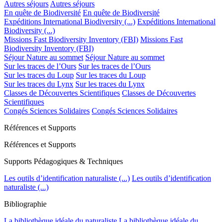
Autres séjours
Autres séjours
En quête de Biodiversité
En quête de Biodiversité
Expéditions International Biodiversity (...)
Expéditions International
Biodiversity (...)
Missions Fast Biodiversity Inventory (FBI)
Missions Fast
Biodiversity Inventory (FBI)
Séjour Nature au sommet
Séjour Nature au sommet
Sur les traces de l’Ours
Sur les traces de l’Ours
Sur les traces du Loup
Sur les traces du Loup
Sur les traces du Lynx
Sur les traces du Lynx
Classes de Découvertes Scientifiques
Classes de Découvertes
Scientifiques
Congés Sciences Solidaires
Congés Sciences Solidaires
Références et Supports
Références et Supports
Supports Pédagogiques & Techniques
Les outils d’identification naturaliste (...)
Les outils d’identification
naturaliste (...)
Bibliographie
La bibliothèque idéale du naturaliste
La bibliothèque idéale du