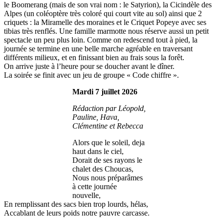
le Boomerang (mais de son vrai nom : le Satyrion), la Cicindèle des
Alpes (un coléoptère très coloré qui court vite au sol) ainsi que 2
criquets : la Miramelle des moraines et le Criquet Popeye avec ses
tibias très renflés. Une famille marmotte nous réserve aussi un petit
spectacle un peu plus loin. Comme on redescend tout à pied, la
journée se termine en une belle marche agréable en traversant
différents milieux, et en finissant bien au frais sous la forêt.
On arrive juste à l’heure pour se doucher avant le dîner.
La soirée se finit avec un jeu de groupe « Code chiffre ».
Mardi 7 juillet 2026
Rédaction par Léopold,
Pauline, Hava,
Clémentine et Rebecca
Alors que le soleil, deja
haut dans le ciel,
Dorait de ses rayons le
chalet des Choucas,
Nous nous préparâmes
à cette journée
nouvelle,
En remplissant des sacs bien trop lourds, hélas,
Accablant de leurs poids notre pauvre carcasse.