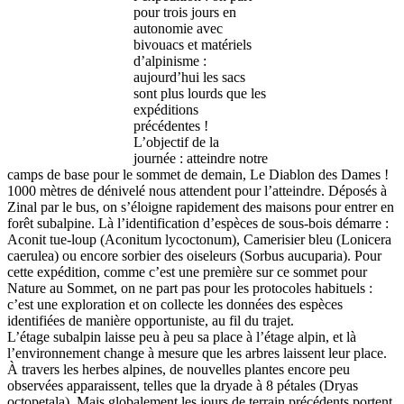
pour trois jours en
autonomie avec
bivouacs et matériels
d’alpinisme :
aujourd’hui les sacs
sont plus lourds que les
expéditions
précédentes !
L’objectif de la
journée : atteindre notre
camps de base pour le sommet de demain, Le Diablon des Dames !
1000 mètres de dénivelé nous attendent pour l’atteindre. Déposés à
Zinal par le bus, on s’éloigne rapidement des maisons pour entrer en
forêt subalpine. Là l’identification d’espèces de sous-bois démarre :
Aconit tue-loup (Aconitum lycoctonum), Camerisier bleu (Lonicera
caerulea) ou encore sorbier des oiseleurs (Sorbus aucuparia). Pour
cette expédition, comme c’est une première sur ce sommet pour
Nature au Sommet, on ne part pas pour les protocoles habituels :
c’est une exploration et on collecte les données des espèces
identifiées de manière opportuniste, au fil du trajet.
L’étage subalpin laisse peu à peu sa place à l’étage alpin, et là
l’environnement change à mesure que les arbres laissent leur place.
À travers les herbes alpines, de nouvelles plantes encore peu
observées apparaissent, telles que la dryade à 8 pétales (Dryas
octopetala). Mais globalement les jours de terrain précédents portent