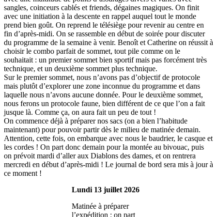
sangles, coinceurs cablés et friends, dégaines magiques. On finit
avec une initiation à la descente en rappel auquel tout le monde
prend bien goût. On reprend le télésiège pour revenir au centre en
fin d’après-midi. On se rassemble en début de soirée pour discuter
du programme de la semaine à venir. Benoît et Catherine on réussit à
choisir le combo parfait de sommet, tout pile comme on le
souhaitait : un premier sommet bien sportif mais pas forcément très
technique, et un deuxième sommet plus technique.
Sur le premier sommet, nous n’avons pas d’objectif de protocole
mais plutôt d’explorer une zone inconnue du programme et dans
laquelle nous n’avons aucune donnée. Pour le deuxième sommet,
nous ferons un protocole faune, bien différent de ce que l’on a fait
jusque là. Comme ça, on aura fait un peu de tout !
On commence déjà à préparer nos sacs (on a bien l’habitude
maintenant) pour pouvoir partir dès le milieu de matinée demain.
Attention, cette fois, on embarque avec nous le baudrier, le casque et
les cordes ! On part donc demain pour la montée au bivouac, puis
on prévoit mardi d’aller aux Diablons des dames, et on rentrera
mercredi en début d’après-midi ! Le journal de bord sera mis à jour à
ce moment !
Lundi 13 juillet 2026
Matinée à préparer
l’expédition : on part