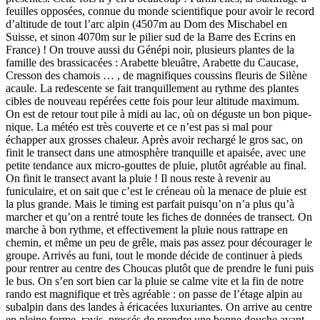
feuilles opposées, connue du monde scientifique pour avoir le record
d’altitude de tout l’arc alpin (4507m au Dom des Mischabel en
Suisse, et sinon 4070m sur le pilier sud de la Barre des Ecrins en
France) ! On trouve aussi du Génépi noir, plusieurs plantes de la
famille des brassicacées : Arabette bleuâtre, Arabette du Caucase,
Cresson des chamois … , de magnifiques coussins fleuris de Silène
acaule. La redescente se fait tranquillement au rythme des plantes
cibles de nouveau repérées cette fois pour leur altitude maximum.
On est de retour tout pile à midi au lac, où on déguste un bon pique-
nique. La météo est très couverte et ce n’est pas si mal pour
échapper aux grosses chaleur. Après avoir rechargé le gros sac, on
finit le transect dans une atmosphère tranquille et apaisée, avec une
petite tendance aux micro-gouttes de pluie, plutôt agréable au final.
On finit le transect avant la pluie ! Il nous reste à revenir au
funiculaire, et on sait que c’est le créneau où la menace de pluie est
la plus grande. Mais le timing est parfait puisqu’on n’a plus qu’à
marcher et qu’on a rentré toute les fiches de données de transect. On
marche à bon rythme, et effectivement la pluie nous rattrape en
chemin, et même un peu de grêle, mais pas assez pour décourager le
groupe. Arrivés au funi, tout le monde décide de continuer à pieds
pour rentrer au centre des Choucas plutôt que de prendre le funi puis
le bus. On s’en sort bien car la pluie se calme vite et la fin de notre
rando est magnifique et très agréable : on passe de l’étage alpin au
subalpin dans des landes à éricacées luxuriantes. On arrive au centre
en pleine forme, ravis, pressés de prendre une bonne douche avant