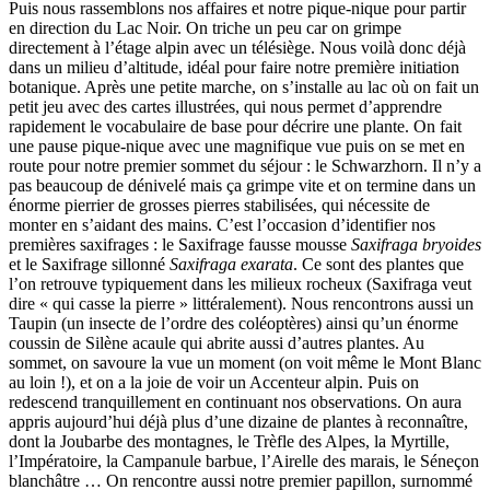
Puis nous rassemblons nos affaires et notre pique-nique pour partir
en direction du Lac Noir. On triche un peu car on grimpe
directement à l’étage alpin avec un télésiège. Nous voilà donc déjà
dans un milieu d’altitude, idéal pour faire notre première initiation
botanique. Après une petite marche, on s’installe au lac où on fait un
petit jeu avec des cartes illustrées, qui nous permet d’apprendre
rapidement le vocabulaire de base pour décrire une plante. On fait
une pause pique-nique avec une magnifique vue puis on se met en
route pour notre premier sommet du séjour : le Schwarzhorn. Il n’y a
pas beaucoup de dénivelé mais ça grimpe vite et on termine dans un
énorme pierrier de grosses pierres stabilisées, qui nécessite de
monter en s’aidant des mains. C’est l’occasion d’identifier nos
premières saxifrages : le Saxifrage fausse mousse
Saxifraga bryoides
et le Saxifrage sillonné
Saxifraga exarata
. Ce sont des plantes que
l’on retrouve typiquement dans les milieux rocheux (Saxifraga veut
dire « qui casse la pierre » littéralement). Nous rencontrons aussi un
Taupin (un insecte de l’ordre des coléoptères) ainsi qu’un énorme
coussin de Silène acaule qui abrite aussi d’autres plantes. Au
sommet, on savoure la vue un moment (on voit même le Mont Blanc
au loin !), et on a la joie de voir un Accenteur alpin. Puis on
redescend tranquillement en continuant nos observations. On aura
appris aujourd’hui déjà plus d’une dizaine de plantes à reconnaître,
dont la Joubarbe des montagnes, le Trèfle des Alpes, la Myrtille,
l’Impératoire, la Campanule barbue, l’Airelle des marais, le Séneçon
blanchâtre … On rencontre aussi notre premier papillon, surnommé