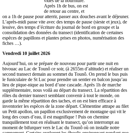
vidés de la nourriture.
Après 1h de bus, on est
de retour au centre, et
on a 1h de pause pour atterrir, passer aux douches avant le déjeuner.
L’après-midi passe vite avec des temps de pause (sieste et jeux), de
lessive, des temps d’écriture du journal de bord en groupe et la
consolidation des données du transect (identification de certaines
espèces de papillons et plantes prises en photos, numérisation des
fiches …).
Vendredi 10 juillet 2026
Aujourd’hui, on se prépare de nouveau pour partir une nuit en
bivouac au Lac de Tounô ce soir, (à 2655m d’altitude) et réaliser un
second transect demain au sommet du Tounô. On prend le bus puis
le funiculaire de St Luc pour prendre un sentier en balcon jusqu’au
lieu de pique-nique au bord d’une cascade. Après 1h de marche
supplémentaire, nous voilà au départ du transect. La répartition des
rôles du dernier transect semblant convenir à tout le monde, on
garde la même répartition des taches, et on est bien efficace à
inventorier les espèces de la zone départ. Clémentine attrape au filet
un Petit apollon, un papillon exclusivement de montagne qui vit le
long des cours d’eau, il est magnifique ! Puis on chemine
tranquillement tout en réalisant le transect, qu’on interrompt au
moment de bifurquer vers le Lac du Tounô où on installe notre
campement. Certains explorent les éboulis environnant pendant que