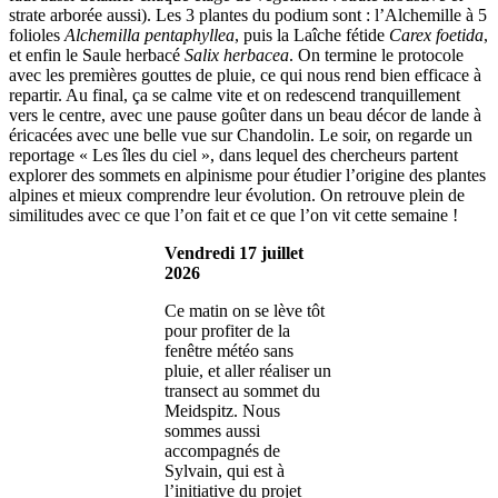
strate arborée aussi). Les 3 plantes du podium sont : l’Alchemille à 5
folioles
Alchemilla pentaphyllea
, puis la Laîche fétide
Carex foetida
,
et enfin le Saule herbacé
Salix herbacea
. On termine le protocole
avec les premières gouttes de pluie, ce qui nous rend bien efficace à
repartir. Au final, ça se calme vite et on redescend tranquillement
vers le centre, avec une pause goûter dans un beau décor de lande à
éricacées avec une belle vue sur Chandolin. Le soir, on regarde un
reportage « Les îles du ciel », dans lequel des chercheurs partent
explorer des sommets en alpinisme pour étudier l’origine des plantes
alpines et mieux comprendre leur évolution. On retrouve plein de
similitudes avec ce que l’on fait et ce que l’on vit cette semaine !
Vendredi 17 juillet
2026
Ce matin on se lève tôt
pour profiter de la
fenêtre météo sans
pluie, et aller réaliser un
transect au sommet du
Meidspitz. Nous
sommes aussi
accompagnés de
Sylvain, qui est à
l’initiative du projet