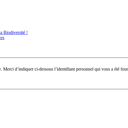
 Biodiversité !
ces
Pour participer à ce fo