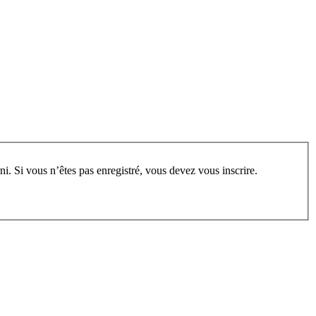
rum, vous devez vous enregistrer au préalable. Merci d’indiquer ci-dessous l’identifiant personnel qui vous a été fourni. Si vous n’êtes pas enregistré, vous devez vous inscrire.