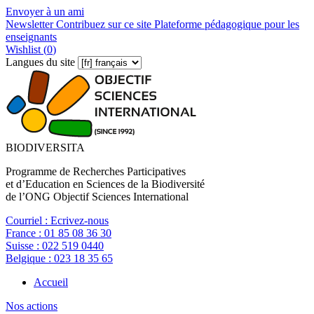
Envoyer à un ami
Newsletter
Contribuez sur ce site
Plateforme pédagogique pour les
enseignants
Wishlist (
0
)
Langues du site
BIODIVERSITA
Programme de Recherches Participatives
et d’Education en Sciences de la Biodiversité
de l’ONG Objectif Sciences International
Courriel :
Ecrivez-nous
France :
01 85 08 36 30
Suisse :
022 519 0440
Belgique :
023 18 35 65
Accueil
Nos actions