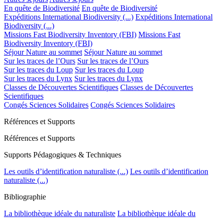
En quête de Biodiversité
En quête de Biodiversité
Expéditions International Biodiversity (...)
Expéditions International
Biodiversity (...)
Missions Fast Biodiversity Inventory (FBI)
Missions Fast
Biodiversity Inventory (FBI)
Séjour Nature au sommet
Séjour Nature au sommet
Sur les traces de l’Ours
Sur les traces de l’Ours
Sur les traces du Loup
Sur les traces du Loup
Sur les traces du Lynx
Sur les traces du Lynx
Classes de Découvertes Scientifiques
Classes de Découvertes
Scientifiques
Congés Sciences Solidaires
Congés Sciences Solidaires
Références et Supports
Références et Supports
Supports Pédagogiques & Techniques
Les outils d’identification naturaliste (...)
Les outils d’identification
naturaliste (...)
Bibliographie
La bibliothèque idéale du naturaliste
La bibliothèque idéale du