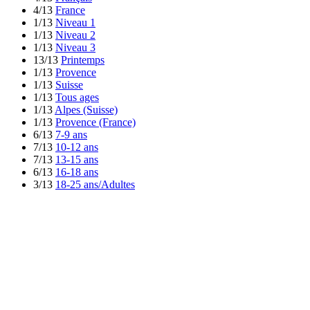
4/13
France
1/13
Niveau 1
1/13
Niveau 2
1/13
Niveau 3
13/13
Printemps
1/13
Provence
1/13
Suisse
1/13
Tous ages
1/13
Alpes (Suisse)
1/13
Provence (France)
6/13
7-9 ans
7/13
10-12 ans
7/13
13-15 ans
6/13
16-18 ans
3/13
18-25 ans/Adultes