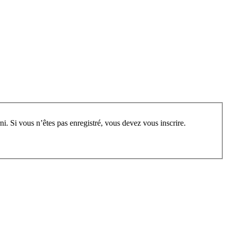
rum, vous devez vous enregistrer au préalable. Merci d’indiquer ci-dessous l’identifiant personnel qui vous a été fourni. Si vous n’êtes pas enregistré, vous devez vous inscrire.