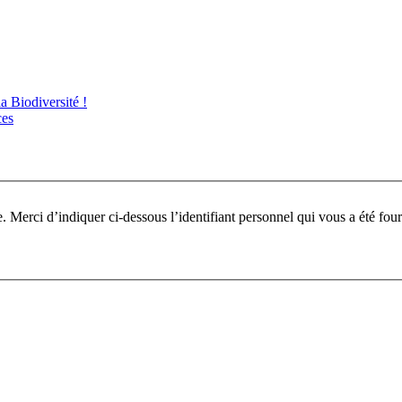
 Biodiversité !
ces
Pour participer à ce fo