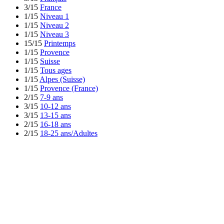
3/15
France
1/15
Niveau 1
1/15
Niveau 2
1/15
Niveau 3
15/15
Printemps
1/15
Provence
1/15
Suisse
1/15
Tous ages
1/15
Alpes (Suisse)
1/15
Provence (France)
2/15
7-9 ans
3/15
10-12 ans
3/15
13-15 ans
2/15
16-18 ans
2/15
18-25 ans/Adultes