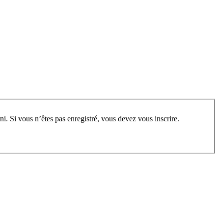
rum, vous devez vous enregistrer au préalable. Merci d’indiquer ci-dessous l’identifiant personnel qui vous a été fourni. Si vous n’êtes pas enregistré, vous devez vous inscrire.