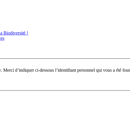
 Biodiversité !
ces
Pour participer à ce fo